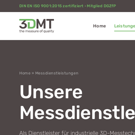
DIN EN ISO 9001:2015 zertifiziert · Mitglied DGZfP
Home
Leistung
Home
» Messdienstleistungen
Unsere
Messdienstle
Als Dienstleister für industrielle 3D-Messtec