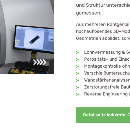
und Struktur unterschi
gemessen.
Aus mehreren Röntgenbil
hochauflösendes 3D-Model
Geometrien abbildet, son
Lohnvermessung & Sol
Porositäts- und Eins
Montagekontrolle oh
Verschleißuntersuch
Wandstärkenanalysen 
Zerstörungsfreie Bau
Reverse Engineering 
Detailseite Industrie-