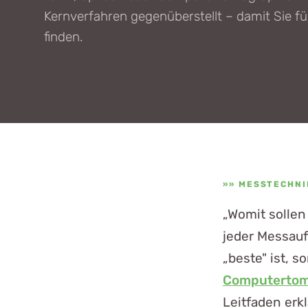
Kernverfahren gegenüberstellt – damit Sie für
finden.
MESSTECHNI
„Womit sollen
jeder Messauf
„beste" ist, 
Computertom
Leitfaden erkl