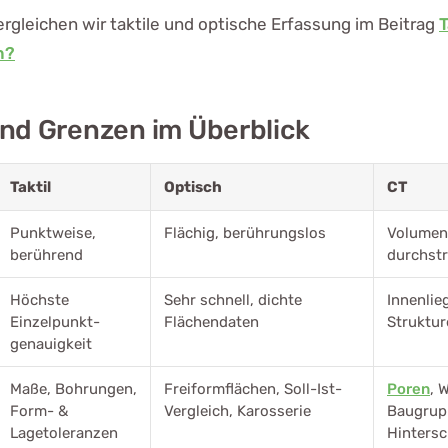
ergleichen wir taktile und optische Erfassung im Beitrag
T
n?
nd Grenzen im Überblick
Taktil
Optisch
CT
Punktweise,
Flächig, berührungslos
Volumen
berührend
durchst
Höchste
Sehr schnell, dichte
Innenlie
Einzelpunkt­
Flächendaten
Struktur
genauigkeit
Maße, Bohrungen,
Freiformflächen, Soll-Ist-
Poren
, 
Form- &
Vergleich, Karosserie
Baugrup
Lagetoleranzen
Hintersc