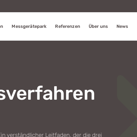
en
Messgerätepark
Referenzen
Über uns
News
sverfahren
n verständlicher Leitfaden, der die drei