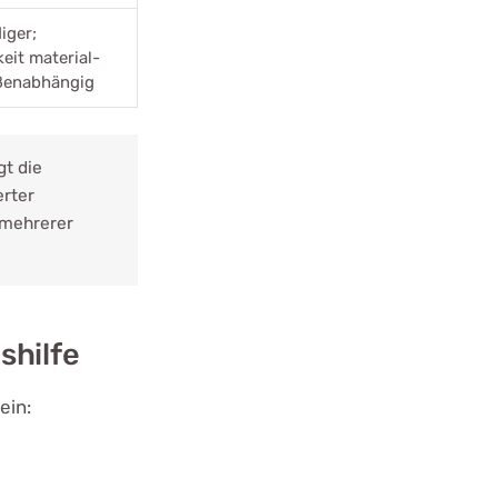
iger;
eit material-
ßenabhängig
gt die
erter
 mehrerer
shilfe
ein: