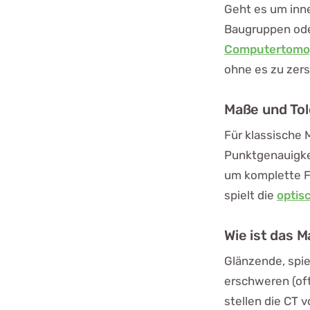
Geht es um inn
Baugruppen oder
Computertomo
ohne es zu zers
Maße und Tol
Für klassische
Punktgenauigkei
um komplette F
spielt die
optis
Wie ist das M
Glänzende, spi
erschweren (oft
stellen die CT 