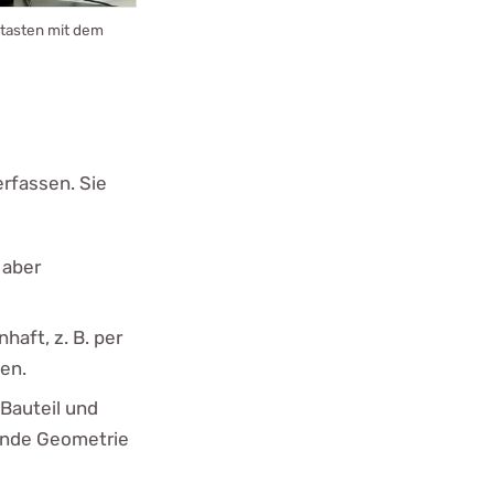
Antasten mit dem
erfassen. Sie
 aber
aft, z. B. per
hen.
Bauteil und
gende Geometrie