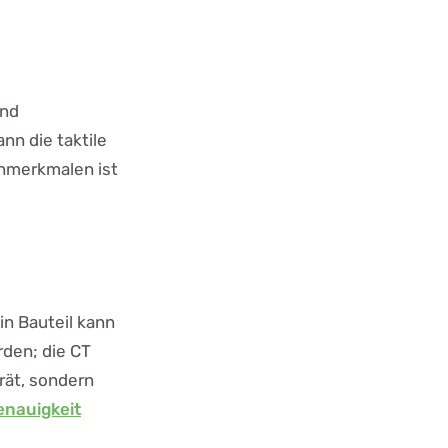
und
nn die taktile
enmerkmalen ist
Ein Bauteil kann
rden; die CT
rät, sondern
enauigkeit