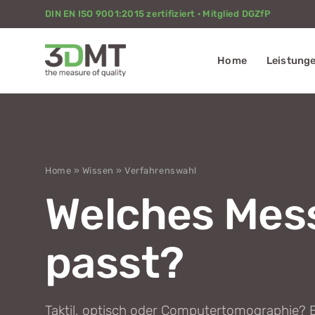
DIN EN ISO 9001:2015 zertifiziert · Mitglied DGZfP
Home
Leistung
Home
»
Wissen
» Verfahrenswahl
Welches Mes
passt?
Taktil, optisch oder Computertomographie? Ei