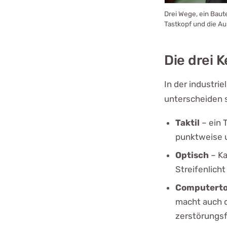
Drei Wege, ein Baute
Tastkopf und die A
Die drei 
In der industri
unterscheiden 
Taktil
– ein 
punktweise u
Optisch
– Ka
Streifenlicht
Computerto
macht auch d
zerstörungsfr