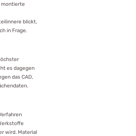
 montierte
eilinnere blickt,
ch in Frage.
höchster
eht es dagegen
gen das CAD,
lächendaten.
Verfahren
Werkstoffe
r wird. Material