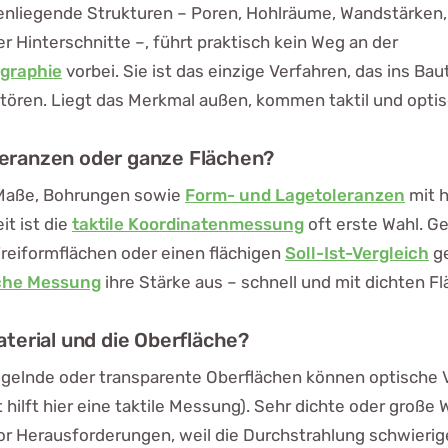
enliegende Strukturen – Poren, Hohlräume, Wandstärken,
 Hinterschnitte –, führt praktisch kein Weg an der
graphie
vorbei. Sie ist das einzige Verfahren, das ins Baut
tören. Liegt das Merkmal außen, kommen taktil und optis
eranzen oder ganze Flächen?
 Maße, Bohrungen sowie
Form- und Lagetoleranzen
mit 
t ist die
taktile Koordinatenmessung
oft erste Wahl. G
reiformflächen oder einen flächigen
Soll-Ist-Vergleich
ge
che Messung
ihre Stärke aus – schnell und mit dichten F
aterial und die Oberfläche?
egelnde oder transparente Oberflächen können optische 
 hilft hier eine taktile Messung). Sehr dichte oder große 
vor Herausforderungen, weil die Durchstrahlung schwierige