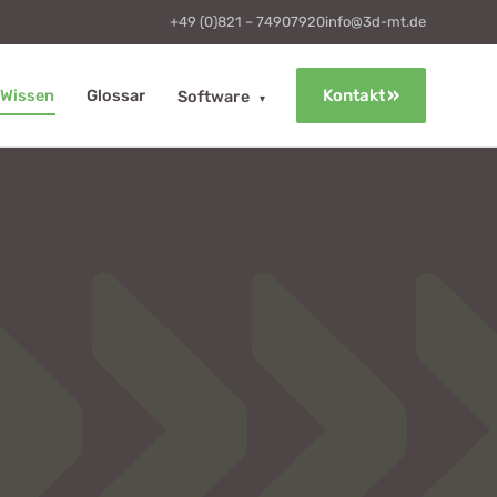
+49 (0)821 – 74907920
info@3d-mt.de
Wissen
Glossar
Kontakt
Software
▾