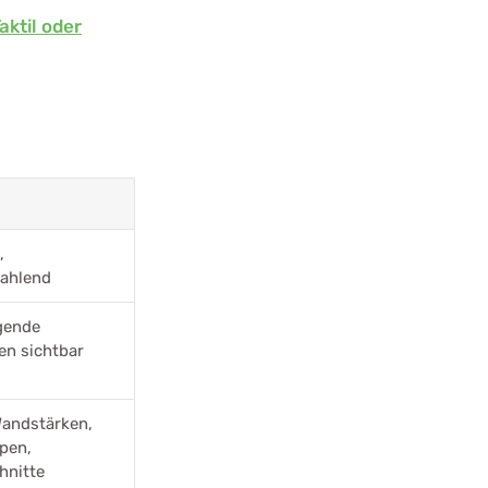
aktil oder
,
rahlend
gende
en sichtbar
Wandstärken,
pen,
hnitte