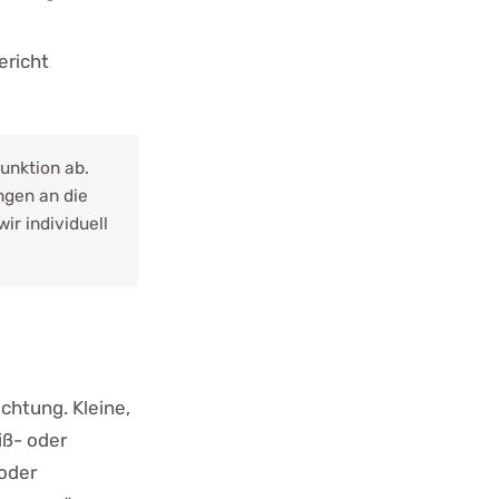
ericht
unktion ab.
ngen an die
ir individuell
chtung. Kleine,
iß- oder
oder