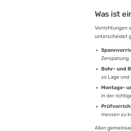
Was ist e
Vorrichtungen s
unterscheidet g
Spannvorri
Zerspanung.
Bohr- und 
so Lage und 
Montage- u
in der richt
Prüfvorric
messen zu k
Allen gemeinsam