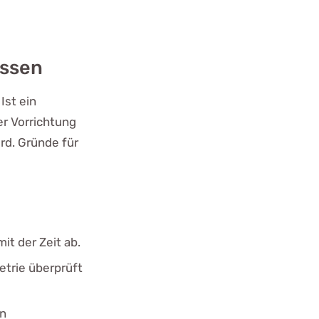
üssen
Ist ein
er Vorrichtung
ird. Gründe für
t der Zeit ab.
etrie überprüft
en