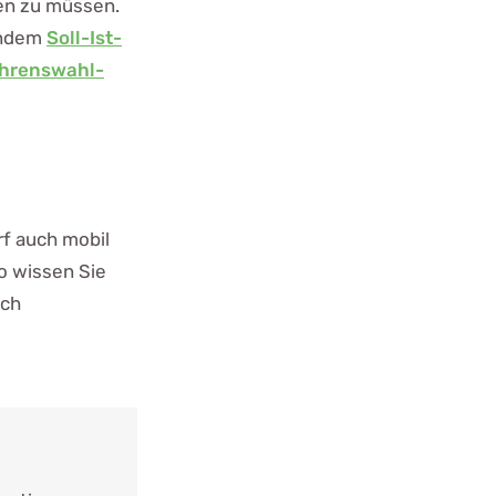
ren zu müssen.
ßendem
Soll-Ist-
ahrenswahl-
f auch mobil
o wissen Sie
ich