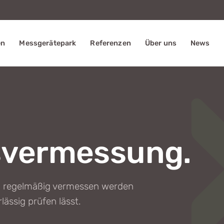
en
Messgerätepark
Referenzen
Über uns
News
svermessung.
 regelmäßig vermessen werden
ässig prüfen lässt.