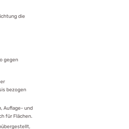
ichtung die
so gegen
der
asis bezogen
, Auflage- und
h für Flächen.
übergestellt,