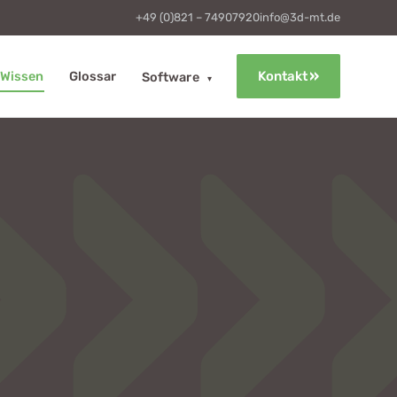
+49 (0)821 – 74907920
info@3d-mt.de
Wissen
Glossar
Kontakt
Software
▾