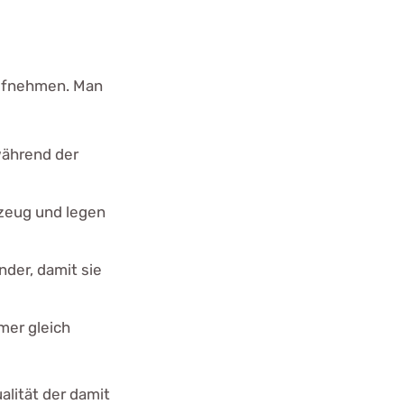
 aufnehmen. Man
während der
zeug und legen
nder, damit sie
mer gleich
alität der damit